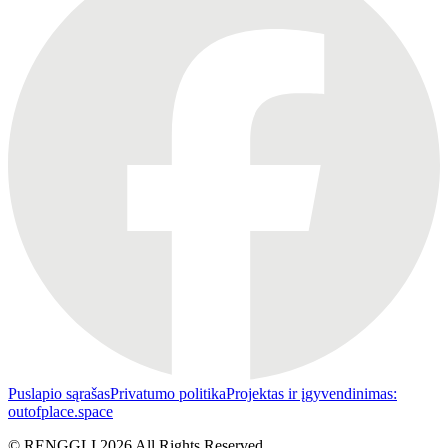
Puslapio sąrašas
Privatumo politika
Projektas ir įgyvendinimas:
outofplace.space
© RENGGLI
2026
All Rights Reserved