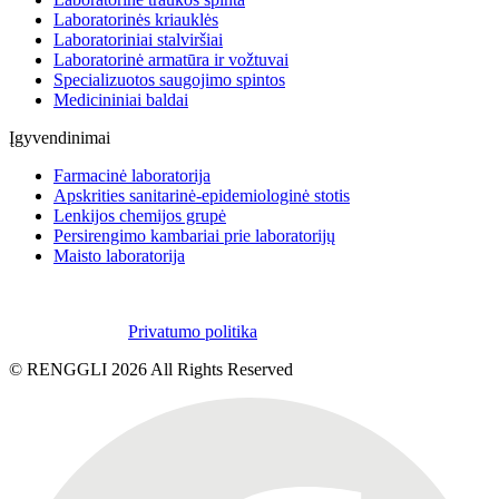
Laboratorinės kriauklės
Laboratoriniai stalviršiai
Laboratorinė armatūra ir vožtuvai
Specializuotos saugojimo spintos
Medicininiai baldai
Įgyvendinimai
Farmacinė laboratorija
Apskrities sanitarinė-epidemiologinė stotis
Lenkijos chemijos grupė
Persirengimo kambariai prie laboratorijų
Maisto laboratorija
Privatumo politika
© RENGGLI
2026
All Rights Reserved