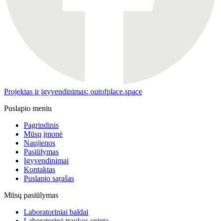
Projektas ir įgyvendinimas: outofplace.space
Puslapio meniu
Pagrindinis
Mūsų įmonė
Naujienos
Pasiūlymas
Įgyvendinimai
Kontaktas
Puslapio sąrašas
Mūsų pasiūlymas
Laboratoriniai baldai
Laboratorinė traukos spinta