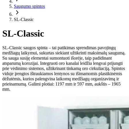
Saugumo spintos
SL-Classic
SL-Classic
SL-Classic saugos spinta – tai patikimas sprendimas pavojingų
medžiagų laikymui, sukurtas siekiant užtikrinti maksimalų saugumą.
Su sauga susiję elementai sumontuoti išorėje, taip padidinant
atsparumą korozijai. Integruoti oro kanalai leidžia lengvai prijungti
prie vėdinimo sistemos, užtikrinant tinkamą oro cirkuliaciją. Spintos
viduje įrengtos ištraukiamos lentynos su išimamomis plastikinėmis
dėžutėmis, kurios palengvina laikomų medžiagų organizavimą ir
prieinamumą. Galimi plotiai: 1197 mm ir 597 mm, aukštis – 1965
mm.