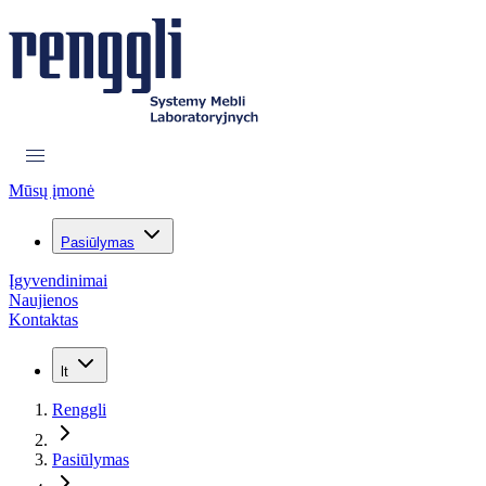
Mūsų įmonė
Pasiūlymas
Įgyvendinimai
Naujienos
Kontaktas
lt
Renggli
Pasiūlymas