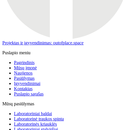
Projektas ir įgyvendinimas: outofplace.space
Puslapio meniu
Pagrindinis
Mūsų įmonė
Naujienos
Pasiūlymas
Įgyvendinimai
Kontaktas
Puslapio sąrašas
Mūsų pasiūlymas
Laboratoriniai baldai
Laboratorinė traukos spinta
Laboratorinės kriauklės
Laboratoriniai stalviršiai