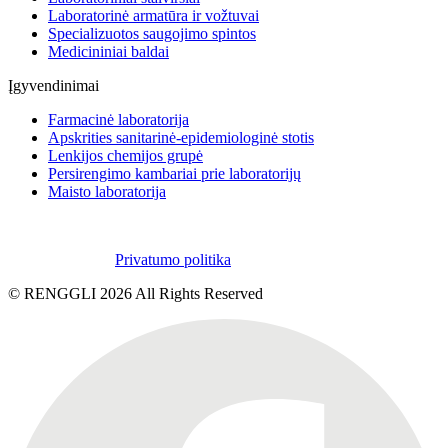
Laboratorinė armatūra ir vožtuvai
Specializuotos saugojimo spintos
Medicininiai baldai
Įgyvendinimai
Farmacinė laboratorija
Apskrities sanitarinė-epidemiologinė stotis
Lenkijos chemijos grupė
Persirengimo kambariai prie laboratorijų
Maisto laboratorija
Privatumo politika
© RENGGLI
2026
All Rights Reserved