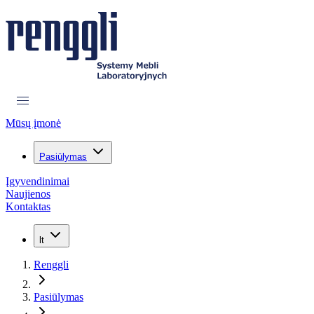
Mūsų įmonė
Pasiūlymas
Įgyvendinimai
Naujienos
Kontaktas
lt
Renggli
Pasiūlymas