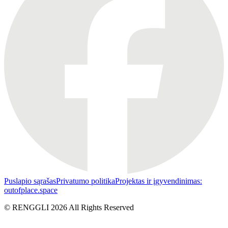
Puslapio sąrašas
Privatumo politika
Projektas ir įgyvendinimas:
outofplace.space
© RENGGLI
2026
All Rights Reserved