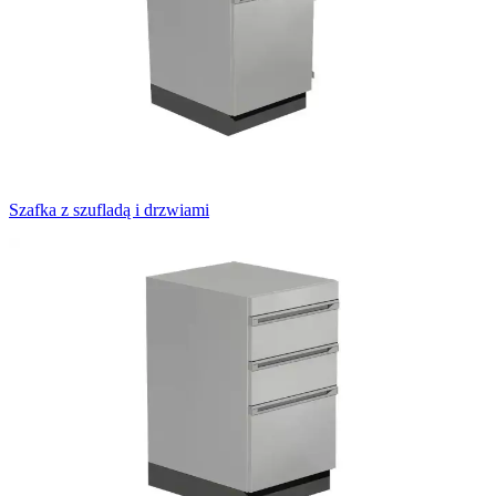
Szafka z szufladą i drzwiami