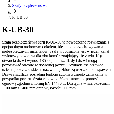
Szafy bezpieczeństwa
K-UB-30
K-UB-30
Szafa bezpieczeństwa serii K-UB-30 to nowoczesne rozwiązanie z
opcjonalnym ruchomym cokołem, idealne do przechowywania
niebezpiecznych materiałów. Szafa wyposażona jest w jeden kanał
wylotowy powietrza dla obu komór, znajdujący się z tyłu. Kąt
otwarcia drzwi wynosi 135 stopni, a szuflady i drzwi mogą
pozostawać otwarte w dowolnej pozycji. Szuflada ma przewód
uziemiający z zaciskiem oraz wannę zbiorczą uszczelnioną spawem.
Drzwi i szuflady posiadają funkcję automatycznego zamykania w
przypadku pożaru. Szafa zapewnia 30-minutową odporność
ogniową zgodnie z normą EN 14470-1. Dostępna w szerokościach
1100 mm i 1400 mm oraz wysokości 500 mm.