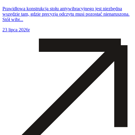
Prawidłowa konstrukcja stołu antywibracyjnego jest niezbędna
wszędzie tam, gdzie precyzja odczytu musi pozostać nienaruszona.
Stół wibr...
23 lipca 2026r