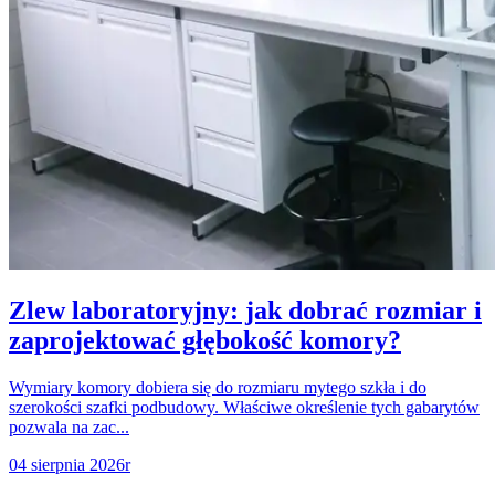
Zlew laboratoryjny: jak dobrać rozmiar i
zaprojektować głębokość komory?
Wymiary komory dobiera się do rozmiaru mytego szkła i do
szerokości szafki podbudowy. Właściwe określenie tych gabarytów
pozwala na zac...
04 sierpnia 2026r