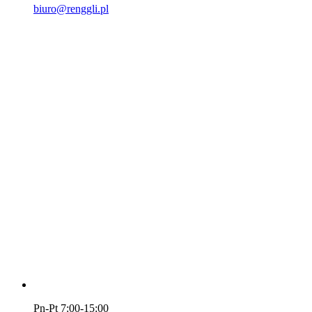
biuro@renggli.pl
Pn-Pt 7:00-15:00