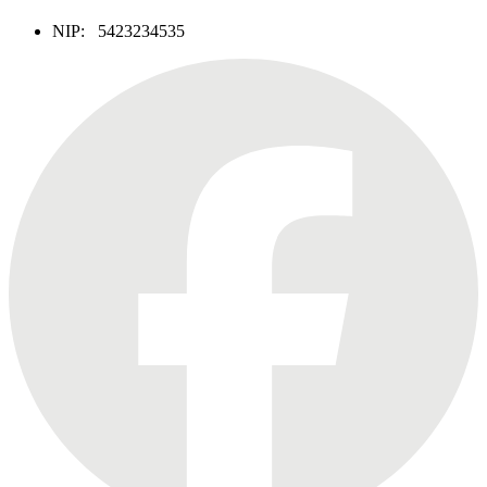
NIP: 5423234535