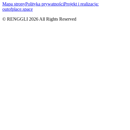
Mapa strony
Polityka prywatności
Projekt i realizacja:
outofplace.space
© RENGGLI
2026
All Rights Reserved