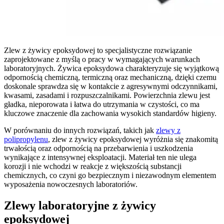
Zlew z żywicy epoksydowej to specjalistyczne rozwiązanie
zaprojektowane z myślą o pracy w wymagających warunkach
laboratoryjnych. Żywica epoksydowa charakteryzuje się wyjątkową
odpornością chemiczną, termiczną oraz mechaniczną, dzięki czemu
doskonale sprawdza się w kontakcie z agresywnymi odczynnikami,
kwasami, zasadami i rozpuszczalnikami. Powierzchnia zlewu jest
gładka, nieporowata i łatwa do utrzymania w czystości, co ma
kluczowe znaczenie dla zachowania wysokich standardów higieny.
W porównaniu do innych rozwiązań, takich jak
zlewy z
polipropylenu
, zlew z żywicy epoksydowej wyróżnia się znakomitą
trwałością oraz odpornością na przebarwienia i uszkodzenia
wynikające z intensywnej eksploatacji. Materiał ten nie ulega
korozji i nie wchodzi w reakcje z większością substancji
chemicznych, co czyni go bezpiecznym i niezawodnym elementem
wyposażenia nowoczesnych laboratoriów.
Zlewy laboratoryjne z żywicy
epoksydowej