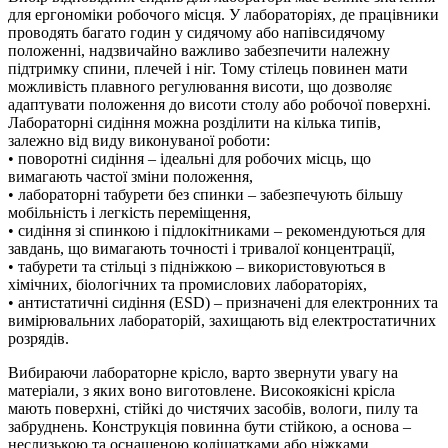
для ергономіки робочого місця. У лабораторіях, де працівники
проводять багато годин у сидячому або напівсидячому
положенні, надзвичайно важливо забезпечити належну
підтримку спини, плечей і ніг. Тому стілець повинен мати
можливість плавного регулювання висоти, що дозволяє
адаптувати положення до висоти столу або робочої поверхні.
Лабораторні сидіння можна розділити на кілька типів,
залежно від виду виконуваної роботи:
• поворотні сидіння – ідеальні для робочих місць, що
вимагають частої зміни положення,
• лабораторні табурети без спинки – забезпечують більшу
мобільність і легкість переміщення,
• сидіння зі спинкою і підлокітниками – рекомендуються для
завдань, що вимагають точності і тривалої концентрації,
• табурети та стільці з підніжкою – використовуються в
хімічних, біологічних та промислових лабораторіях,
• антистатичні сидіння (ESD) – призначені для електронних та
вимірювальних лабораторій, захищають від електростатичних
розрядів.
Вибираючи лабораторне крісло, варто звернути увагу на
матеріали, з яких воно виготовлене. Високоякісні крісла
мають поверхні, стійкі до чистячих засобів, вологи, пилу та
забруднень. Конструкція повинна бути стійкою, а основа –
неслизькою та оснащеною коліщатками або ніжками,