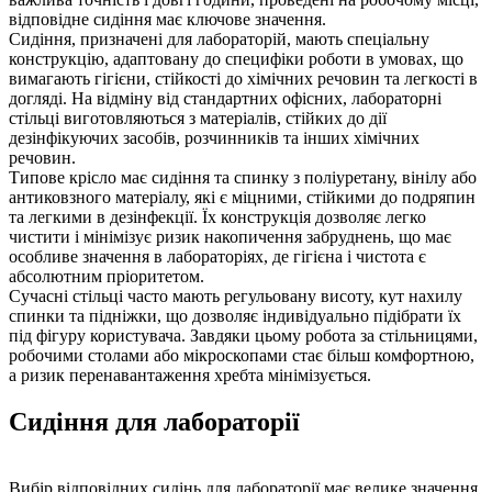
відповідне сидіння має ключове значення.
Сидіння, призначені для лабораторій, мають спеціальну
конструкцію, адаптовану до специфіки роботи в умовах, що
вимагають гігієни, стійкості до хімічних речовин та легкості в
догляді. На відміну від стандартних офісних, лабораторні
стільці виготовляються з матеріалів, стійких до дії
дезінфікуючих засобів, розчинників та інших хімічних
речовин.
Типове крісло має сидіння та спинку з поліуретану, вінілу або
антиковзного матеріалу, які є міцними, стійкими до подряпин
та легкими в дезінфекції. Їх конструкція дозволяє легко
чистити і мінімізує ризик накопичення забруднень, що має
особливе значення в лабораторіях, де гігієна і чистота є
абсолютним пріоритетом.
Сучасні стільці часто мають регульовану висоту, кут нахилу
спинки та підніжки, що дозволяє індивідуально підібрати їх
під фігуру користувача. Завдяки цьому робота за стільницями,
робочими столами або мікроскопами стає більш комфортною,
а ризик перенавантаження хребта мінімізується.
Сидіння для лабораторії
Вибір відповідних сидінь для лабораторії має велике значення