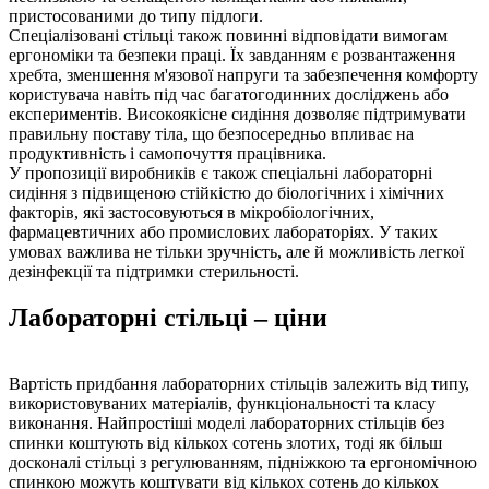
пристосованими до типу підлоги.
Спеціалізовані стільці також повинні відповідати вимогам
ергономіки та безпеки праці. Їх завданням є розвантаження
хребта, зменшення м'язової напруги та забезпечення комфорту
користувача навіть під час багатогодинних досліджень або
експериментів. Високоякісне сидіння дозволяє підтримувати
правильну поставу тіла, що безпосередньо впливає на
продуктивність і самопочуття працівника.
У пропозиції виробників є також спеціальні лабораторні
сидіння з підвищеною стійкістю до біологічних і хімічних
факторів, які застосовуються в мікробіологічних,
фармацевтичних або промислових лабораторіях. У таких
умовах важлива не тільки зручність, але й можливість легкої
дезінфекції та підтримки стерильності.
Лабораторні стільці – ціни
Вартість придбання лабораторних стільців залежить від типу,
використовуваних матеріалів, функціональності та класу
виконання. Найпростіші моделі лабораторних стільців без
спинки коштують від кількох сотень злотих, тоді як більш
досконалі стільці з регулюванням, підніжкою та ергономічною
спинкою можуть коштувати від кількох сотень до кількох