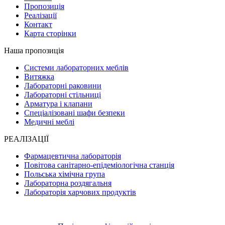
Пропозиція
Реалізації
Контакт
Карта сторінки
Наша пропозиція
Системи лабораторних меблів
Витяжка
Лабораторні раковини
Лабораторні стільниці
Арматура і клапани
Спеціалізовані шафи безпеки
Медичні меблі
РЕАЛІЗАЦІЇ
Фармацевтична лабораторія
Повітова санітарно-епідеміологічна станція
Польська хімічна група
Лабораторна роздягальня
Лабораторія харчових продуктів