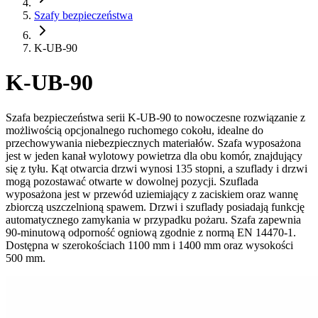
Szafy bezpieczeństwa
K-UB-90
K-UB-90
Szafa bezpieczeństwa serii K-UB-90 to nowoczesne rozwiązanie z
możliwością opcjonalnego ruchomego cokołu, idealne do
przechowywania niebezpiecznych materiałów. Szafa wyposażona
jest w jeden kanał wylotowy powietrza dla obu komór, znajdujący
się z tyłu. Kąt otwarcia drzwi wynosi 135 stopni, a szuflady i drzwi
mogą pozostawać otwarte w dowolnej pozycji. Szuflada
wyposażona jest w przewód uziemiający z zaciskiem oraz wannę
zbiorczą uszczelnioną spawem. Drzwi i szuflady posiadają funkcję
automatycznego zamykania w przypadku pożaru. Szafa zapewnia
90-minutową odporność ogniową zgodnie z normą EN 14470-1.
Dostępna w szerokościach 1100 mm i 1400 mm oraz wysokości
500 mm.