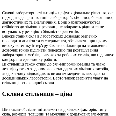
Скляні лабораторні стільниці – це функціональне рішення, яке
підходить для різних типів лабораторій: хімічних, біологічних,
діагностичних та аналітичних. Вони характеризуються
стійкістю до хімічних речовин, не вбирають рідини та не
вступають у реакцію з більшістю реагентів.
Використання скла в лабораторіях дозволяє безпечно
проводити аналізи та експерименти, зберігаючи при цьому
високу естетику інтер'єру. Скляна стільниця на замовлення
дозволяє точно підігнати поверхню під розташування
лабораторних меблів, витяжок та робочих столів, що підвищує
комфорт та ергономіку роботи.
Ці стільниці також стійкі до УФ-випромінювання та легко
дезінфікуються за допомогою стандартних хімічних засобів,
завдяки чому відповідають вимогам медичних закладів та
дослідницьких лабораторій. Варто також звернути увагу на
стільниці з епоксидної смоли.
Скляна стільниця – ціна
Ціна скляної стільниці залежить від кількох факторів: типу
скла, розмірів, товщини та можливих додаткових елементів,