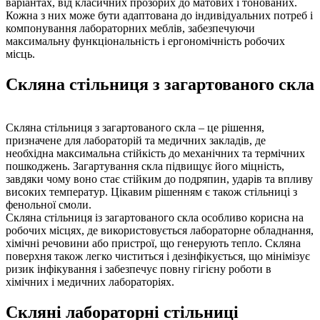
варіантах, від класичних прозорих до матових і тонованих.
Кожна з них може бути адаптована до індивідуальних потреб і
компонування лабораторних меблів, забезпечуючи
максимальну функціональність і ергономічність робочих
місць.
Скляна стільниця з загартованого скла
Скляна стільниця з загартованого скла – це рішення,
призначене для лабораторій та медичних закладів, де
необхідна максимальна стійкість до механічних та термічних
пошкоджень. Загартування скла підвищує його міцність,
завдяки чому воно стає стійким до подряпин, ударів та впливу
високих температур. Цікавим рішенням є також стільниці з
фенольної смоли.
Скляна стільниця із загартованого скла особливо корисна на
робочих місцях, де використовується лабораторне обладнання,
хімічні речовини або пристрої, що генерують тепло. Скляна
поверхня також легко чиститься і дезінфікується, що мінімізує
ризик інфікування і забезпечує повну гігієну роботи в
хімічних і медичних лабораторіях.
Скляні лабораторні стільниці