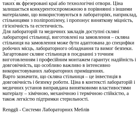
таких як фрезеровані краї або технологічні отвори. Ціна
залишається конкурентоспроможною в порівнянні з іншими
матеріалами, що використовуються в лабораторіях, наприклад,
стільницями з поліпропілену, і пропонує виняткову міцність,
гігієнічність та естетичність.
Для лабораторій та медичних закладів доступні скляні
лабораторні стільниці, виготовлені на замовлення – скляна
стільниця на замовлення може бути адаптована до специфіки
робочих місць, лабораторного обладнання та вимог безпеки.
Загартоване скляне стільниця в поєднанні з точним
виготовленням і професійним монтажем гарантує надійність і
довговічність, що особливо важливо в інтенсивно
використовуваних лабораторних приміщеннях.
Варто зазначити, що скляна стільниця – це інвестиція в
довговічність і безпеку роботи. Ціна в контексті лабораторій і
медичних установ виправдана винятковими властивостями
матеріалу – хімічною, механічною і термічною стійкістю, а
також легкістю підтримки стерильності.
Renggli - Системи Лабораторних Меблів