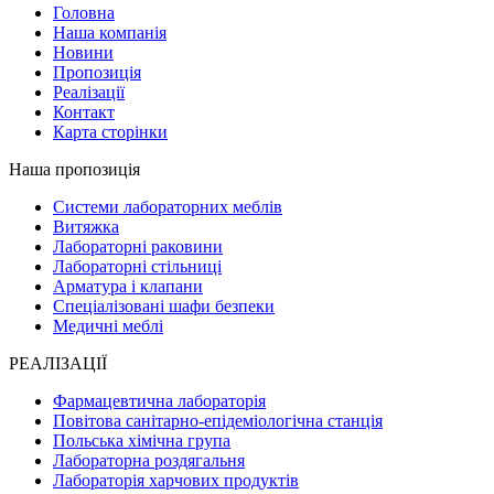
Головна
Наша компанія
Новини
Пропозиція
Реалізації
Контакт
Карта сторінки
Наша пропозиція
Системи лабораторних меблів
Витяжка
Лабораторні раковини
Лабораторні стільниці
Арматура і клапани
Спеціалізовані шафи безпеки
Медичні меблі
РЕАЛІЗАЦІЇ
Фармацевтична лабораторія
Повітова санітарно-епідеміологічна станція
Польська хімічна група
Лабораторна роздягальня
Лабораторія харчових продуктів